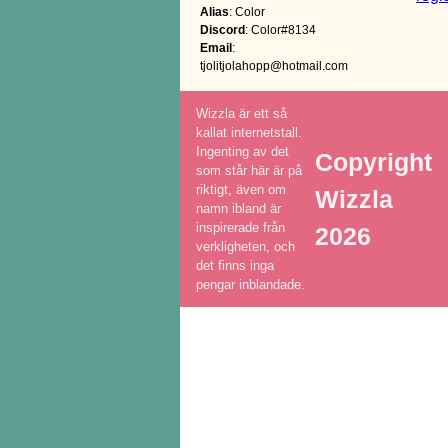
Alias
: Color
Discord
: Color#8134
Email
:
tjolitjolahopp@hotmail.com
Wizzla är ett så
kallat internetstall.
Ingenting av det
Copyright
som står här är på
riktigt, även om
Wizzla
namn ibland är
inspirerade från
2026
verkligheten, och
det finns inga
pengar inblandade.